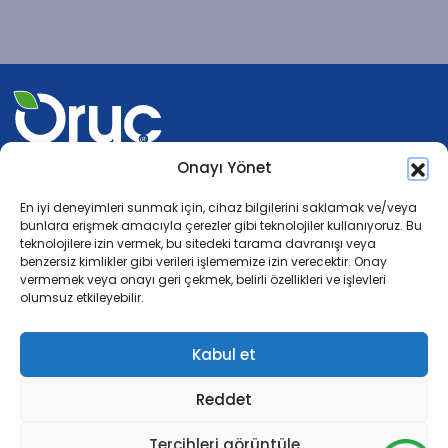
Onayı Yönet
En iyi deneyimleri sunmak için, cihaz bilgilerini saklamak ve/veya
Çerez Politikası
Gizlilik Politikası
bunlara erişmek amacıyla çerezler gibi teknolojiler kullanıyoruz. Bu
teknolojilere izin vermek, bu sitedeki tarama davranışı veya
benzersiz kimlikler gibi verileri işlememize izin verecektir. Onay
vermemek veya onayı geri çekmek, belirli özellikleri ve işlevleri
Anasayfa
olumsuz etkileyebilir.
Yeniliklerimizi Keşfedin
Sertifikalar
Kabul et
Bilgi Bankası
Uncategorized @tr
Reddet
Kurumsal
İletişim
Tercihleri görüntüle